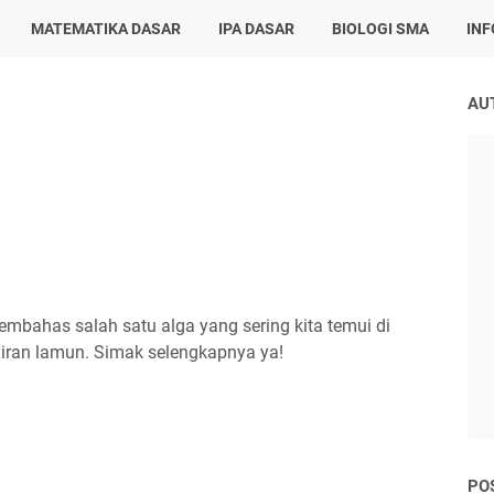
MATEMATIKA DASAR
IPA DASAR
BIOLOGI SMA
IN
AU
embahas salah satu alga yang sering kita temui di
airan lamun. Simak selengkapnya ya!
PO