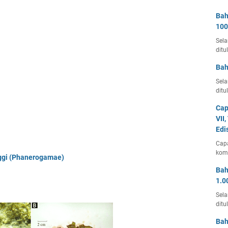
Bah
100
Sela
ditu
Bah
Sela
ditu
Cap
VII
Edi
Capa
kom
nggi (Phanerogamae)
Bah
1.0
Sela
ditu
Bah